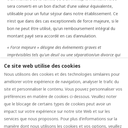
sera converti en un bon d'achat d'une valeur équivalente,
utilisable pour un futur séjour dans notre établissement. Ce
n'est que dans des cas exceptionnels de force majeure, si le
bon ne peut être utilisé, qu'un remboursement intégral du
montant payé sera accordé en cas d'annulation.
« Force majeure » désigne des événements graves et
imprévisibles tels qu'un deuil ou une séparation/un divorce qui
surviennent et impliquent directement l'un des participants au
Ce site web utilise des cookies
séjour.
Nous utilisons des cookies et des technologies similaires pour
En cas d'arrivée tardive, les clients doivent contacter le
améliorer votre expérience de navigation, analyser le trafic du
propriétaire : +393389302470 (téléphone, SMS ou
site et personnaliser le contenu. Vous pouvez personnaliser vos
Whatsapp).
préférences en matière de cookies ci-dessous. Veuillez noter
que le blocage de certains types de cookies peut avoir un
impact sur votre expérience sur notre site Web et sur les
services que nous proposons. Pour plus d'informations sur la
manière dont nous utilisons les cookies et vos options, veuillez
Français
EUR
+39 338 9302470