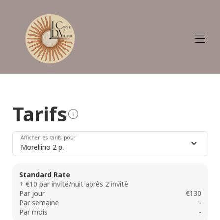
Plan
Home
Appartements et Villa
Tarifs
Galerie
Tarifs
Disponibilité
Afficher les tarifs pour
Avis
Morellino 2 p.
La région - Que faire
Guide d'accueil
Standard Rate
Contact
+ €10 par invité/nuit après 2 invité
GDPR (Règlement général sur la protection des
Par jour
€130
données) - UE 2016/679
Par semaine
-
Par mois
-