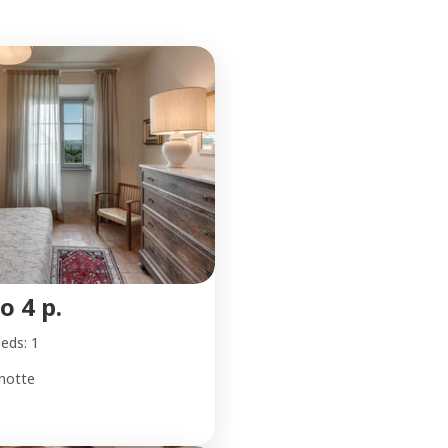
o 4 p.
eds: 1
notte