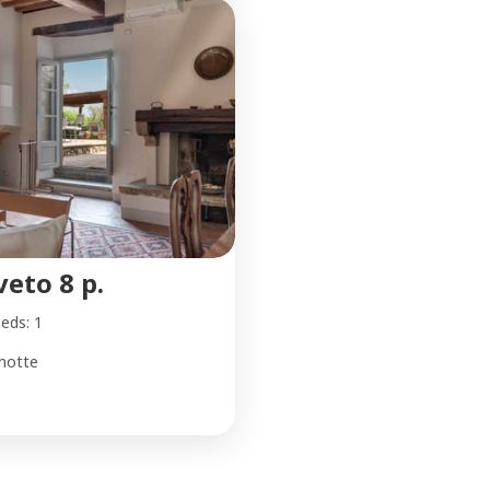
eto 8 p.
eds: 1
notte