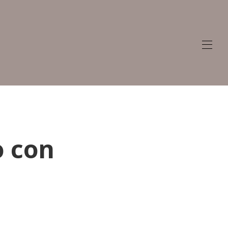
o con
6/679